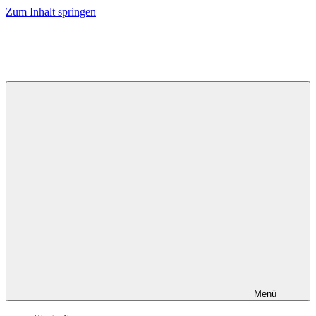
Zum Inhalt springen
Fachschaft
Homepage
Gummersbach
der
Fachschaft
Gummersbach
der
TH
Köln
Menü